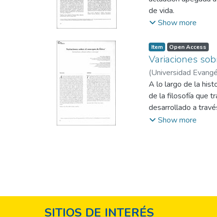
de vida.
Show more
Item
Open Access
Variaciones sob
(
Universidad Evangél
A lo largo de la his
de la filosofía que 
desarrollado a trav
sido necesaria para 
Show more
arbitrarias de conduc
conductas que prime
desequilibrio en el s
SITIOS DE INTERÉS