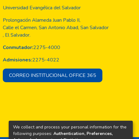
Universidad Evangélica del Salvador
Prolongación Alameda Juan Pablo II,
Calle el Carmen, San Antonio Abad, San Salvador
, El Salvador.
Conmutador:
2275-4000
Admisiones:
2275-4022
CORREO INSTITUCIONAL OFFICE 365
We collect and process your personal information for the
following purposes:
Authentication, Preferences,