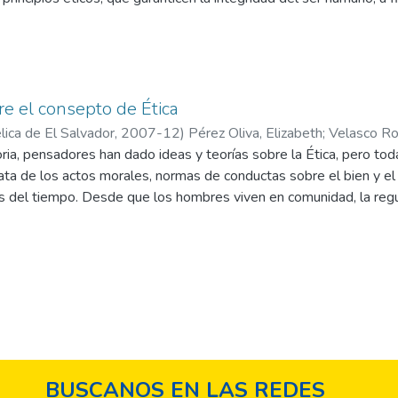
re el consepto de Ética
ica de El Salvador,
2007-12
)
Pérez Oliva, Elizabeth
;
Velasco Ro
toria, pensadores han dado ideas y teorías sobre la Ética, pero t
trata de los actos morales, normas de conductas sobre el bien y e
és del tiempo. Desde que los hombres viven en comunidad, la regu
el bienestar colectivo. Aunque los distintos sistemas morales se
ta, evolucionaron a veces de forma irracional, a partir de que se v
ro fueron hábitos y luego costumbre, o así mismo de leyes impues
eno de la tribu.
BUSCANOS EN LAS REDES