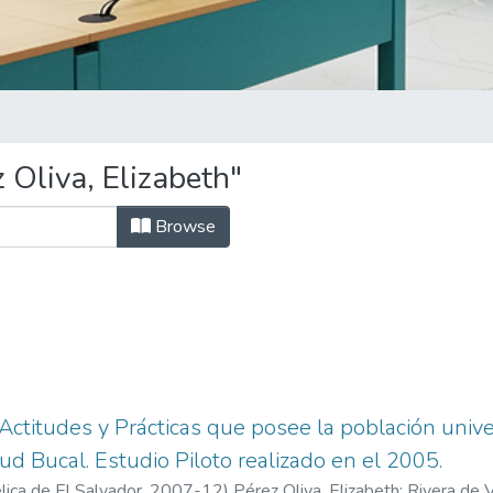
 Oliva, Elizabeth"
Browse
Actitudes y Prácticas que posee la población unive
lud Bucal. Estudio Piloto realizado en el 2005.
ica de El Salvador,
2007-12
)
Pérez Oliva, Elizabeth
;
Rivera de V