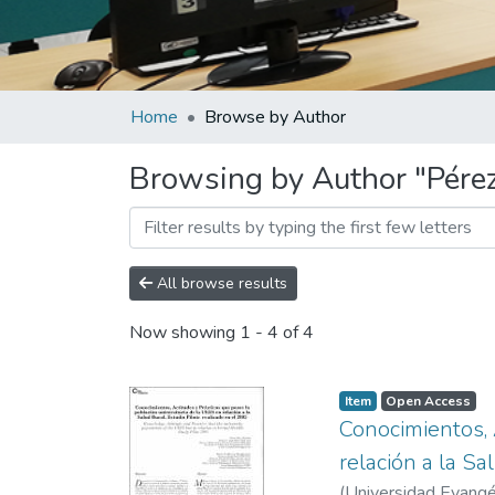
Home
Browse by Author
Browsing by Author "Pérez
All browse results
Now showing
1 - 4 of 4
Item
Open Access
Conocimientos, 
relación a la Sa
(
Universidad Evangél