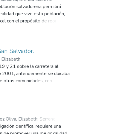
oblación salvadoreña permitirá
ealidad que vive esta población,
cal con el propósito de reorientar
iderado como piloto, aporta
e el conocimiento del estado de
e futuras asistencias
San Salvador.
 Elizabeth
9 y 21 sobre la carretera al
año 2001, anterioemente se ubicaba
re otras comunidades, con
ón de vida de sus habitantes, con
e la UEES con el apoyo de
la Misión Institucional demanda
ez Oliva, Elizabeth
;
Serrano de
gación científica, requiere una
fin de promover una mejor calidad