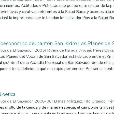
ocimientos, Actitudes y Prácticas que posee este sector de la p
eventivas y curativas referentes a la Salud Bucal y acordes a la r
iará la importancia que le brindan los salvadoreños a la Salud Bu
futuros odontólogos con una visión preventiva. Este estudio cons
e de este sector de la población universitaria de la UEES, ya qu
ona una base adecuada para estimar las necesidades actuales y d
 misma.
ioeconómico del cantón San Isidro Los Planes de 
ica de El Salvador,
2005
)
Rivera de Parada, Aydeé
;
Pérez Oliva,
Los Planes del Volcán de San Salvador está ubicado entre el Km.1
l distrito 3 de la Alcaldía Municipal de San Salvador desde el 
ue no tenia definido a qué municipio pertenecer. Por ser una ent
 sociales se decidío explorar la situación e identificar la condici
ner proyectos ejecutables y procurar atención integral, en dond
es pueda impulsar el desarrollo del cantón y cumplir con lo que 
 a su semejantes.
ioética
ica de El Salvador,
2008-06
)
Llanes Márquez, Tito Orlando
;
Pér
desarrollo de la ciencia y de manera especial el campo de la investi
principios éticos, que garanticen la integridad del ser humano, a 