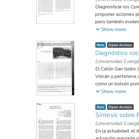
Diagnosticar los Con
proponer acciones pr
pero también evidenc
la formación de los 
Show more
información relevant
salud bucal proporci
Item
Open Access
odontológicas de la
Diagnóstico soc
(
Universidad Evangél
El Catón San Isidro 
Volcán y pertenece a
como un bolsón porq
marcadas necesidades
Show more
el objetivo de propo
estudiantes y docent
Item
Open Access
respecto al servicio
Síntesis sobre B
(
Universidad Evangél
Llanes, Berta Ruth
En la actualidad, el 
actuación apegada a 