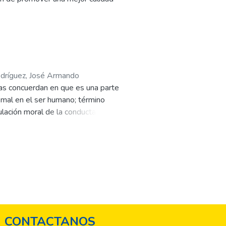
dríguez, José Armando
odas concuerdan en que es una parte
l mal en el ser humano; término
lación moral de la conducta ha
 establecían sobre pautas
iolaron los tabúes religiosos o de
tas por líderes para prevenir
CONTACTANOS