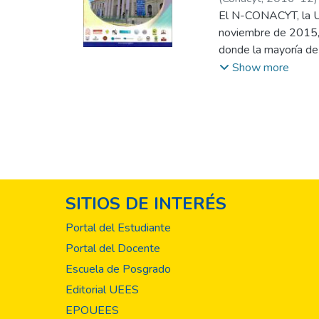
Picardo Joao, Oscar
El N-CONACYT, la Un
;
noviembre de 2015, l
donde la mayoría de 
que la actividad cie
Show more
que la ciencia y la 
Considerando esos a
Tecnológico, de la L
19 de febrero de 201
Centros de Investiga
científicos, tecnológ
Para participar en d
SITIOS DE INTERÉS
(21) y en Seguridad 
23 de septiembre d
Portal del Estudiante
Los Investigadores d
Portal del Docente
premio, con investig
Escuela de Posgrado
de: i) Energía, ii) M
diferentes áreas de la
Editorial UEES
Ciencias Agrícolas, v
EPOUEES