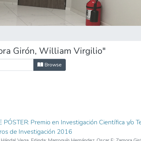
a Girón, William Virgilio"
Browse
PÓSTER: Premio en Investigación Científica y/o T
ros de Investigación 2016
)
Hándal Vega, Erlinda
;
Marroquín Hernández, Oscar E
;
Zamora Giró