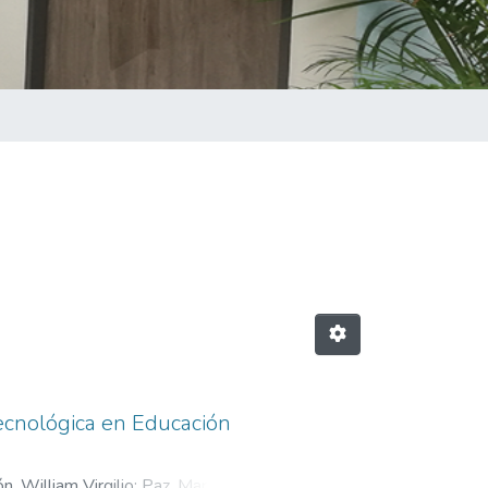
ecnológica en Educación
n, William Virgilio
;
Paz, Mariella
;