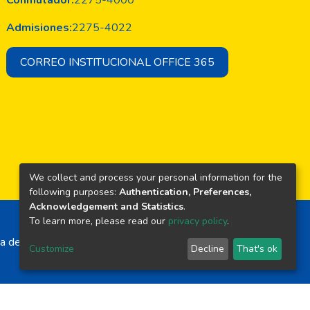
Conmutador:
2275-4000
Admisiones:
2275-4022
CORREO INSTITUCIONAL OFFICE 365
We collect and process your personal information for the
following purposes:
Authentication, Preferences,
Acknowledgement and Statistics
.
To learn more, please read our
privacy policy
.
a de El Salvador
Customize
Decline
That's ok