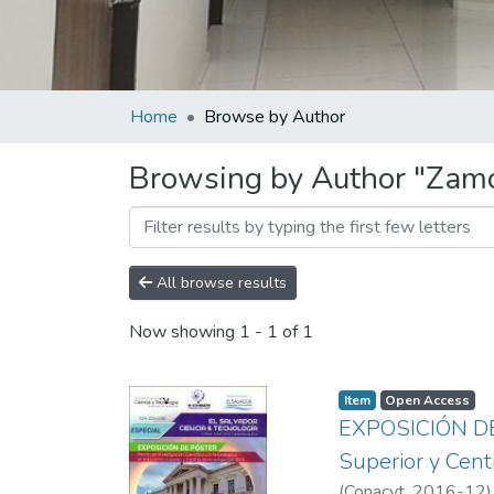
Home
Browse by Author
Browsing by Author "Zamor
All browse results
Now showing
1 - 1 of 1
Item
Open Access
EXPOSICIÓN DE 
Superior y Cent
(
Conacyt,
2016-12