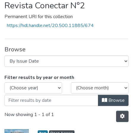
Revista Conectar N°2
Permanent URI for this collection
https://hdl.handle.net/20.500.11885/674
Browse
Browsing Revista Conectar N°2 by Issue
Filter results by year or month
Browse
Now showing
1 - 1 of 1