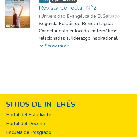
Item
Open Access
Revista Conectar N°2
(
Universidad Evangélica de El Salvador,
2024-08
Segunda Edición de Revista Digital
)
Alianza Evangelica Mujer El
Salvador
Conectar esta enfocado en temáticas
relacionadas al liderazgo inspiracional.
Show more
SITIOS DE INTERÉS
Portal del Estudiante
Portal del Docente
Escuela de Posgrado