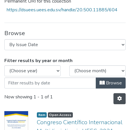
Permanent URI for this collection
https://dsuees.uees.edu.sv/handle/20.500.11885/604
Browse
Browsing Congreso Internacional Científi
Filter results by year or month
Browse
Now showing
1 - 1 of 1
Item
Open Access
Congreso Científico Internacional