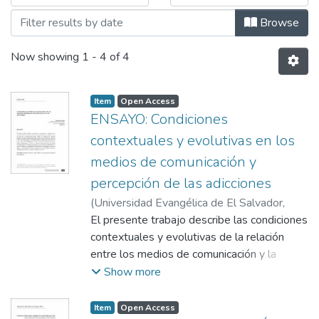
Browse
Now showing
1 - 4 of 4
Item
Open Access
ENSAYO: Condiciones
contextuales y evolutivas en los
medios de comunicación y
percepción de las adicciones
(
Universidad Evangélica de El Salvador,
2013-05-20
El presente trabajo describe las condiciones
)
Juárez de Amaya, Cristina
contextuales y evolutivas de la relación
entre los medios de comunicación y la
percepción de la población sobre las
Show more
adicciones a sustancia psicoactivas (SPAs).
Se consideran los siguientes apartados:
Item
Open Access