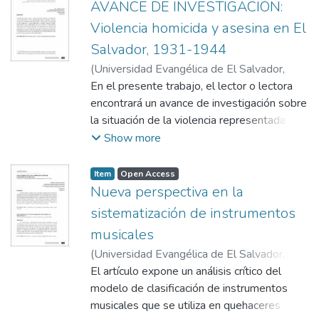
contexto internacional, drogas ilícitas versus
AVANCE DE INVESTIGACIÓN:
drogas lícitas, la adicción a SPAs como
Violencia homicida y asesina en El
enfermedad; y el rol de los medios de
Salvador, 1931-1944
comunicación.
(
Universidad Evangélica de El Salvador,
2013-10-28
En el presente trabajo, el lector o lectora
)
Meléndez Ramírez, Óscar A.
encontrará un avance de investigación sobre
la situación de la violencia representada en
delitos de homicidio y asesinato ocurridos
Show more
en El Salvador en los años de 1931 a1944,
periodo en el que ocupó la silla presidencial
Item
Open Access
el general Maximiliano Hernández.
Nueva perspectiva en la
sistematización de instrumentos
musicales
(
Universidad Evangélica de El Salvador,
2013-11-06
El artículo expone un análisis crítico del
)
Cuéllar-Barandiarán,
Guillermo
modelo de clasificación de instrumentos
musicales que se utiliza en quehaceres