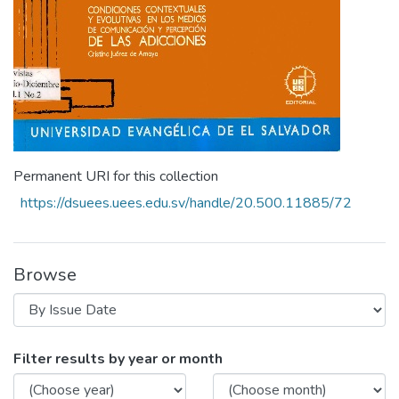
Permanent URI for this collection
https://dsuees.uees.edu.sv/handle/20.500.11885/72
Browse
Browsing Revista Ciencia, Cultura y Soci
Filter results by year or month