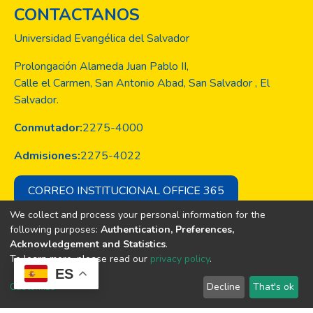
CONTACTANOS
Universidad Evangélica del Salvador
Prolongación Alameda Juan Pablo II,
Calle el Carmen, San Antonio Abad, San Salvador , El
Salvador.
Conmutador:
2275-4000
Admisiones:
2275-4022
CORREO INSTITUCIONAL OFFICE 365
We collect and process your personal information for the
following purposes:
Authentication, Preferences,
Acknowledgement and Statistics
.
Copyright © Todos los derechos son
To learn more, please read our
privacy policy
.
de la Universidad Evangélica de El
ES
Salvador
Customize
Decline
That's ok