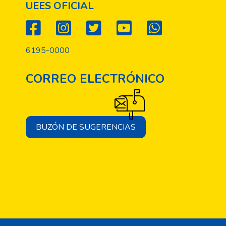
ad y pertinencia de los trabajos de investigación de grado. En ese 
UEES OFICIAL
hacer investigativo de la FACMED, Anuario 2017, específicamente
rado de las escuelas de Medicina, Nutrición y Dietética y Enferm
, ampliando y mejorando la labor de la enseñanza para investigar
6195-0000
ntes.
CORREO ELECTRÓNICO
BUZÓN DE SUGERENCIAS