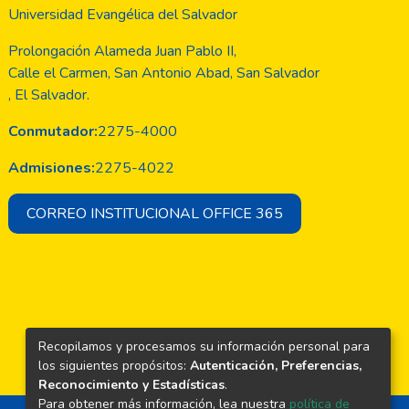
sentido, que es la tercera edición
Universidad Evangélica del Salvador
, en lo concerniente a las
ería evidencia como poco a poco
Prolongación Alameda Juan Pablo II,
 y para hacer investigación por
Calle el Carmen, San Antonio Abad, San Salvador
, El Salvador.
Conmutador:
2275-4000
Admisiones:
2275-4022
CORREO INSTITUCIONAL OFFICE 365
Recopilamos y procesamos su información personal para
los siguientes propósitos:
Autenticación, Preferencias,
Reconocimiento y Estadísticas
.
Para obtener más información, lea nuestra
política de