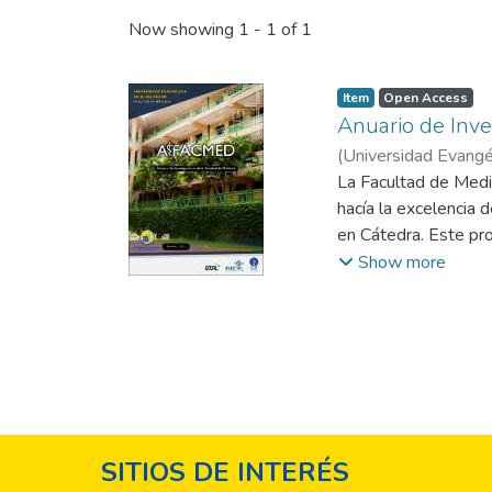
Now showing
1 - 1 of 1
Item
Open Access
Anuario de Inve
(
Universidad Evangél
La Facultad de Medi
hacía la excelencia 
en Cátedra. Este prog
integración entre la
Show more
hasta el sexto año c
investigación. Todo 
práctica de la inves
investigación. La prim
docencia, tanto para 
investigación e inici
conocimiento y a su 
SITIOS DE INTERÉS
en su Proyecto Gene