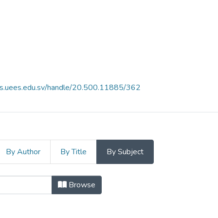
es.uees.edu.sv/handle/20.500.11885/362
By Author
By Title
By Subject
 Subject "ALZHEIMER"
Browse