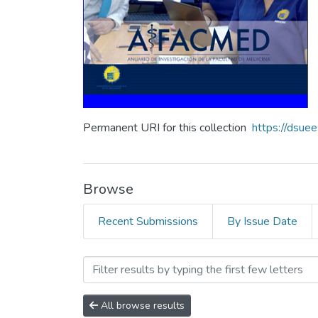
Permanent URI for this collection
https://dsue
Browse
Recent Submissions
By Issue Date
Browsing Anuario N° 3 by
All browse results