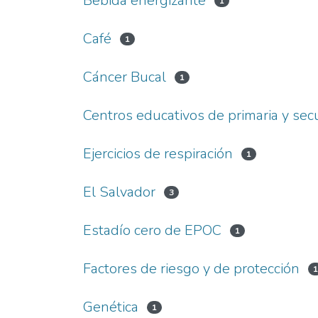
Bebida energizante
1
Café
1
Cáncer Bucal
1
Centros educativos de primaria y sec
Ejercicios de respiración
1
El Salvador
3
Estadío cero de EPOC
1
Factores de riesgo y de protección
Genética
1