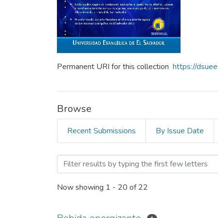
Permanent URI for this collection
https://dsue
Browse
Recent Submissions
By Issue Date
Browsing Revista Crea Cie
Now showing
1 - 20 of 22