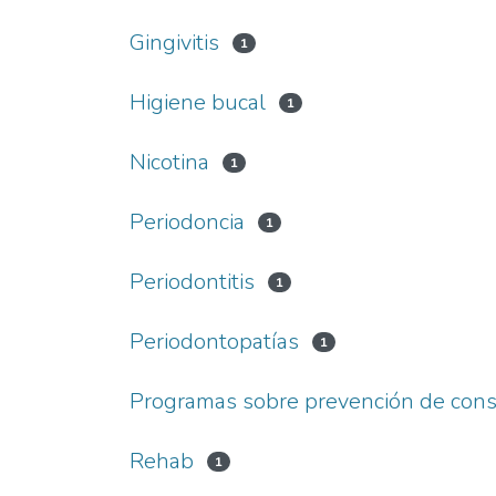
Gingivitis
1
Higiene bucal
1
Nicotina
1
Periodoncia
1
Periodontitis
1
Periodontopatías
1
Programas sobre prevención de con
Rehab
1