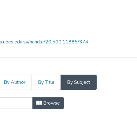
es.uees.edu.sv/handle/20.500.11885/374
By Author
By Title
By Subject
ncia Vol 12 N° 1 by Subject
Browse