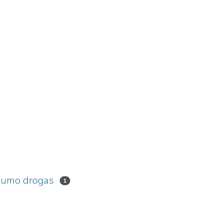
sumo drogas
1