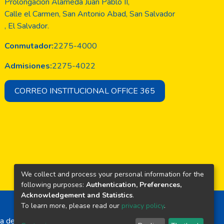
Prolongación Alameda Juan Pablo II,
Calle el Carmen, San Antonio Abad, San Salvador
, El Salvador.
Conmutador:
2275-4000
Admisiones:
2275-4022
CORREO INSTITUCIONAL OFFICE 365
We collect and process your personal information for the
following purposes:
Authentication, Preferences,
Acknowledgement and Statistics
.
To learn more, please read our
privacy policy
.
a de El Salvador