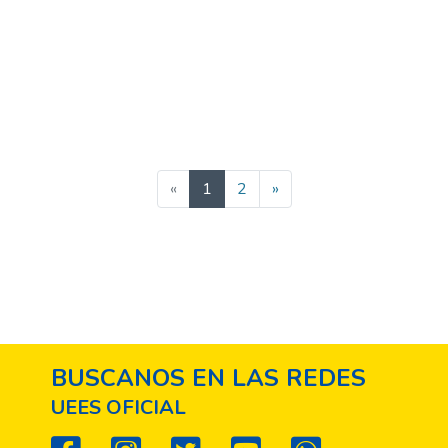
(current)
«
1
2
»
BUSCANOS EN LAS REDES
UEES OFICIAL