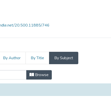
handle.net/20.500.11885/746
By Author
By Title
By Subject
cción Social 2023 by Subject
Browse