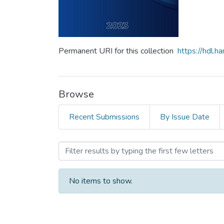
Permanent URI for this collection
https://hdl.
Browse
Recent Submissions
By Issue Date
Browsing Anuario de proye
No items to show.