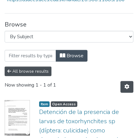
Browse
Browsing Revista Crea Ciencia Vol. 9, N° 
Browse
All browse results
Now showing
1 - 1 of 1
Item
Open Access
Detención de la presencia de
larvas de toxorhynchites sp
(díptera: culicidae) como