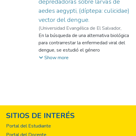
depredadoras sobre larvas de
aedes aegypti, (díptepa: culicidae)
vector del dengue.
(
Universidad Evangélica de El Salvador,
2015-06
En la búsqueda de una alternativa biológica
)
López Méndez, Melvin Iván
para contrarrestar la enfermedad viral del
dengue, se estudió el género
Toxorhynchites sp, que según
Show more
investigaciones previas, depreda a Aedes
aegypti, vector del virus. En esta primera
fase del estudio, el objetivo fue detectar
presencia de Toxorhynchites sp en El
Salvador, identificar las áreas preferidas y
verificar preliminarmente su potencial
depredador sobre Aedes aegypti. El género
SITIOS DE INTERÉS
Toxorhynchites sp, depreda diariamente en
promedio 12 larvas de “culícidos”. En la
Portal del Estudiante
duración del ciclo de vida, los estadios
Portal del Docente