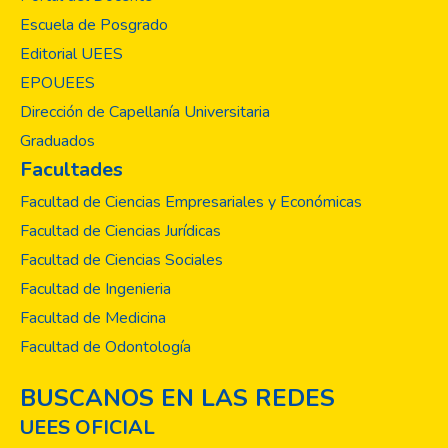
larvarios; 3, 4, pupa y adulto, vivieron 3.6,
Escuela de Posgrado
6.7, 6.2 y 13.4 días respectivamente. Los
sitios preferidos por los adultos de
Editorial UEES
Toxorhynchites sp, son ambientes rurales y
EPOUEES
urbanos, con vegetación principalmente
Dirección de Capellanía Universitaria
frutales.
Graduados
Facultades
Facultad de Ciencias Empresariales y Económicas
Facultad de Ciencias Jurídicas
Facultad de Ciencias Sociales
Facultad de Ingenieria
Facultad de Medicina
Facultad de Odontología
BUSCANOS EN LAS REDES
UEES OFICIAL