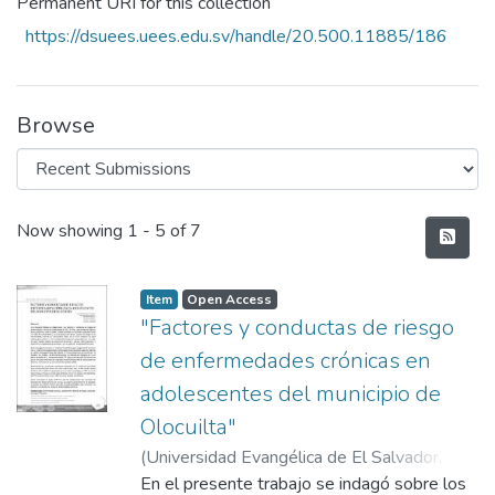
Permanent URI for this collection
https://dsuees.uees.edu.sv/handle/20.500.11885/186
Browse
Recent Submissions
Now showing
1 - 5 of 7
Item
Open Access
"Factores y conductas de riesgo
de enfermedades crónicas en
adolescentes del municipio de
Olocuilta"
(
Universidad Evangélica de El Salvador,
2015-01
En el presente trabajo se indagó sobre los
)
Marquina, Ana Milena
;
Penado