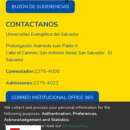
BUZÓN DE SUGERENCIAS
CONTACTANOS
Universidad Evangélica del Salvador
Prolongación Alameda Juan Pablo II,
Calle el Carmen, San Antonio Abad, San Salvador , El
Salvador.
Conmutador:
2275-4000
Admisiones:
2275-4022
CORREO INSTITUCIONAL OFFICE 365
We collect and process your personal information for the
following purposes:
Authentication, Preferences,
Acknowledgement and Statistics
.
Copyright © Todos los derechos son
To learn more, please read our
privacy policy
.
de la Universidad Evangélica de El