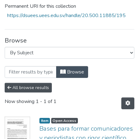
Permanent URI for this collection
https://dsuees.uees.edu.sv/handle/20.500.11885/195
Browse
Browsing Revista Ciencia, Cultura y Soci
Browse
All browse results
Now showing
1 - 1 of 1
Item
Open Access
Bases para formar comunicadores
y periodistas con rigor científico