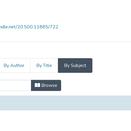
handle.net/20.500.11885/722
By Author
By Title
By Subject
ulación Social 2024 by Subject
Browse