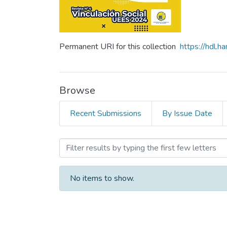
Permanent URI for this collection
https://hdl.
Browse
Recent Submissions
By Issue Date
Browsing Revista N°4 Vinc
No items to show.