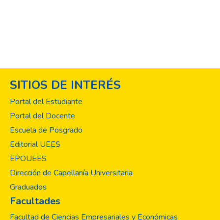
los clientes hacia la marca. Se utilizó una
metodología cuantitativa, con un muestreo
no probabilístico por conveniencia de
clientes activos que conocen la marca y han
realizado compras en alguna de las tiendas
de EPA El Salvador. Los resultados
muestran que la mayoría de los clientes
SITIOS DE INTERÉS
perciben la marca como accesible y
conveniente debido a la ubicación de sus
Portal del Estudiante
tiendas, y que la accesibilidad y expansión
Portal del Docente
de las tiendas tienen una influencia
Escuela de Posgrado
significativa en la percepción de la marca y
en la satisfacción y lealtad de los clientes.
Editorial UEES
Se concluye que EPA El Salvador deberá
EPOUEES
seguir invirtiendo en la expansión de las
Dirección de Capellanía Universitaria
tiendas, mejorar la gestión del tráfico y
Graduados
estacionamiento, realizar estudios regulares
Facultades
de satisfacción del cliente y promover
información de accesibilidad a través de
Facultad de Ciencias Empresariales y Económicas