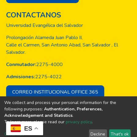
CONTACTANOS
Universidad Evangélica del Salvador
Prolongación Alameda Juan Pablo II,
Calle el Carmen, San Antonio Abad, San Salvador , El
Salvador.
Conmutador:
2275-4000
Admisiones:
2275-4022
CORREO INSTITUCIONAL OFFICE 365
We collect and process your personal information for the
following purposes:
Authentication, Preferences,
Acknowledgement and Statistics
.
Copyright © Todos los derechos son
To learn more, please read our
privacy policy
.
de la Universidad Evangélica de El
ES
Salvador
Customize
Decline
That's ok