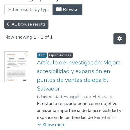
Browse
All browse results
Now showing
1 - 1 of 1
Item
Open Access
Artículo de investigación: Mejora,
accesibilidad y expansión en
puntos de ventas de epa El
Salvador
(
Universidad Evangélica de El Salvador,
2023-03
El estudio realizado tiene como objetivo
)
Chacón Galán Daniel Eduardo
;
Guzmán Solórzano Gabriela Lissette
analizar la importancia de la accesibilidad y
;
Rosales Aguirre Elsa Cristabel
expansión de las tiendas de Ferretería EPA
;
Salguero
Rodríguez Francisco Xavier
El Salvador en la satisfacción y lealtad de
Show more