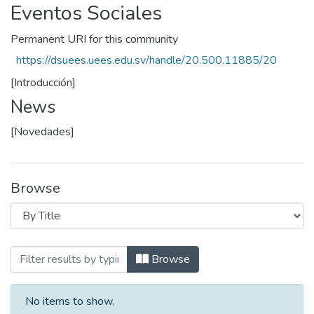
Eventos Sociales
Permanent URI for this community
https://dsuees.uees.edu.sv/handle/20.500.11885/20
[Introducción]
News
[Novedades]
Browse
Browsing Eventos Sociales by Title
Browse
No items to show.