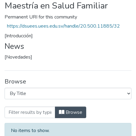
Maestría en Salud Familiar
Permanent URI for this community
https://dsuees.uees.edu.sv/handle/20.500.11885/32
[Introducción]
News
[Novedades]
Browse
Browsing Maestría en Salud Familiar by T
Browse
No items to show.