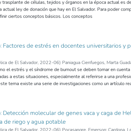
 trasplante de células, tejidos y órganos en la época actual es 
la actual ley de donación que hay en El Salvador. Para poder c
inir ciertos conceptos básicos. Los conceptos
cto de remover quirúrgicamente un órgano que cede voluntariamen
e vida de una o varias personas.
acto de trasladar un órgano, tejido o conjunto de células de una pe
co: Factores de estrés en docentes universitarios y
so de obtención de órganos y tejidos para trasplante (ablación, p
ica de El Salvador,
2022-06
)
Paniagua Cienfuegos, Marta Guad
s que se pueden obtener de un donante son los siguientes: córnea
omo el estrés y el síndrome de burnout se deben tomar en cuenta
ardíacas, vasos sanguíneos, riñones, intestinos, hígado, corazón, 
adas a estas situaciones, especialmente al referirse a una profes
s madre, lóbulo pulmonar y segmento hepático. Todos estos teji
 este tema existe una serie de investigaciones como un artículo re
erdo a las necesidades y la viabilidad de los mismos.
vador titulado “Impacto de las alteraciones psicosociales en la
ador en 2012”. El estrés es una enfermedad que se encuentra pre
tras, teniendo presencia más en aquellas profesiones en las cua
ocencia. Los docentes están expuestos a muchos factores que p
co: Detección molecular de genes vaca y caga de Hel
es internos como la personalidad o externos como el ambiente de
a de riego y agua potable
estrés en un docente se está a la puerta de caer en el síndrome
ica de El Salvador,
2022-06
)
Pocasangre, Emerson
;
Cardona, L