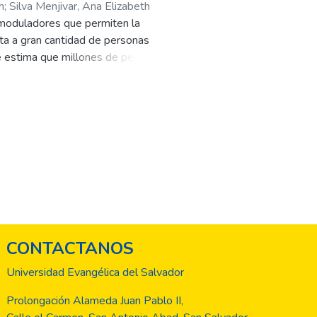
h
;
Silva Menjivar, Ana Elizabeth
 moduladores que permiten la
cta a gran cantidad de personas
se estima que millones de personas
atura, puede afectar el estado
s para una adecuada alimentación
malnutrición por exceso puede
CONTACTANOS
Universidad Evangélica del Salvador
Prolongación Alameda Juan Pablo II,