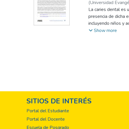
(
Universidad Evangél
La caries dental es
presencia de dicha e
incluyendo niños y a
son afectadas por dic
Show more
nutricional de un in
por las molestias al
contribuir a la preval
SITIOS DE INTERÉS
Portal del Estudiante
Portal del Docente
Escuela de Posgrado