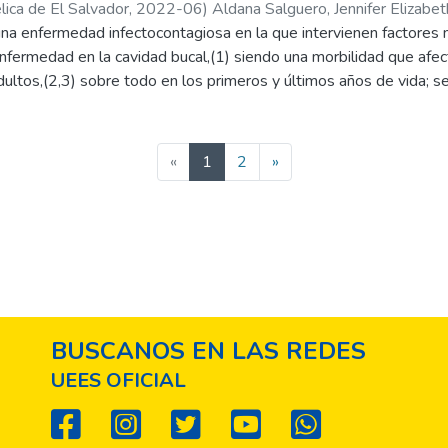
ica de El Salvador,
2022-06
)
Aldana Salguero, Jennifer Elizabet
 una enfermedad infectocontagiosa en la que intervienen factores
nfermedad en la cavidad bucal,(1) siendo una morbilidad que afe
dultos,(2,3) sobre todo en los primeros y últimos años de vida; 
ha morbilidad a nivel mundial.(4) La caries dental, según la liter
dividuo debido al dolor orofacial ocasionado, generando problema
 momento de masticar e ingerir los alimentos.(5) Asimismo, una 
(current)
«
1
2
»
encia e incidencia de la caries dental.(6,7)
BUSCANOS EN LAS REDES
UEES OFICIAL