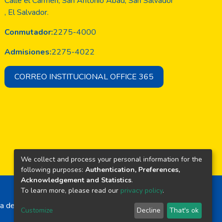
Calle el Carmen, San Antonio Abad, San Salvador
, El Salvador.
Conmutador:
2275-4000
Admisiones:
2275-4022
CORREO INSTITUCIONAL OFFICE 365
We collect and process your personal information for the
following purposes:
Authentication, Preferences,
Acknowledgement and Statistics
.
To learn more, please read our
privacy policy
.
a de El Salvador
Customize
Decline
That's ok