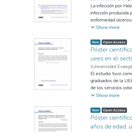
sostienen que un est
La infección por He
detectar la presenc
infección producida 
enfermedad ulcerosa 
ocurre principalment
Show more
contaminada.
Item
Open Access
Póster científi
uees en el sect
(
Universidad Evangél
El estudio tuvo como
graduados de la UEE
de los servicios odo
educativo, posición 
Show more
la toma de decisione
en la satisfacción de
Item
Open Access
Póster científic
años de edad, u