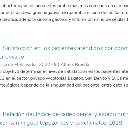
rés laboral crónico y mantenido puede ser causa de este síndrom
licobacter pylori es uno de los problemas más comunes en el mu
ia de estrés y síndrome de burnout en docentes de la Universidad
por esta bacteria gramnegativa microaerobia es uno de los factor
péptica, adenocarcinoma gástrico y linfoma prima rio de células B
e de persona a persona a través de vía fecal-oral y oral-oral, así
co: Satisfacción en los pacientes atendidos por od
or privado
ica de El Salvador,
2022-06
)
Alfaro, Brenda
 objetivo determinar el nivel de satisfacción en los pacientes a
S en el sector privado —colonias Escalón, San Benito y El Carm
ntológicos depende de la singularidad del paciente, entre esto se 
socioeconómica y el estado de su salud. Todo en conjunto genera u
s del tratamiento a sugerir por el profesional y dependiendo de
l usuario.
o: Relación del índice de caries dental y estado nut
csfi san miguel tepezontes y panchimalco, 2019.