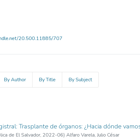
handle.net/20.500.11885/707
By Author
By Title
By Subject
istral: Trasplante de órganos: ¿Hacia dónde vamo
ica de El Salvador,
2022-06
)
Alfaro Varela, Julio César