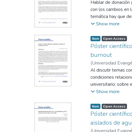
Hablar de donación y
con los cambios en 
temática hay que def
son los siguientes:
Show more
• Donación: es el a
mejorar la calidad d
Item
Open Access
• Trasplante: es el 
Póster científi
• Procuración: proce
burnout
en que se realice).
(
Universidad Evangél
Los tejidos y órgano
Al discutir temas c
tendones, válvulas c
condiciones relacion
medula ósea, célula
universitario; sobre
trasplantados de acu
Pedagógica de El Sal
Show more
superior de el Salv
en unas más que en o
Item
Open Access
personas, como la d
Póster científi
estrés, desde factor
aislados de agu
de altos niveles de 
(
Universidad Evangél