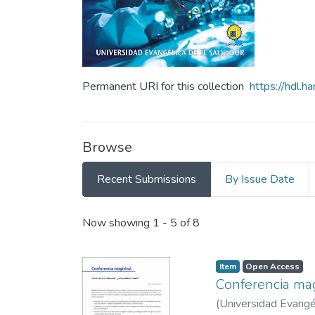
Permanent URI for this collection
https://hdl.
Browse
Recent Submissions
By Issue Date
Recent Submissions
Now showing
1 - 5 of 8
Item
Open Access
Conferencia mag
(
Universidad Evangél