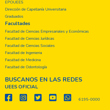
diferentes fenómenos de la sociedad actual.
EPOUEES
Cada investigación ha sido realizada con el
Dirección de Capellanía Universitaria
objetivo de contribuir al conocimiento en las
Graduados
diferentes áreas de estudio de ambas
Facultades
carreras y ofrecer soluciones innovadoras a
los desafíos que enfrenta la sociedad.
Facultad de Ciencias Empresariales y Económicas
Facultad de Ciencias Jurídicas
Facultad de Ciencias Sociales
Facultad de Ingenieria
Facultad de Medicina
Facultad de Odontología
BUSCANOS EN LAS REDES
UEES OFICIAL
6195-0000