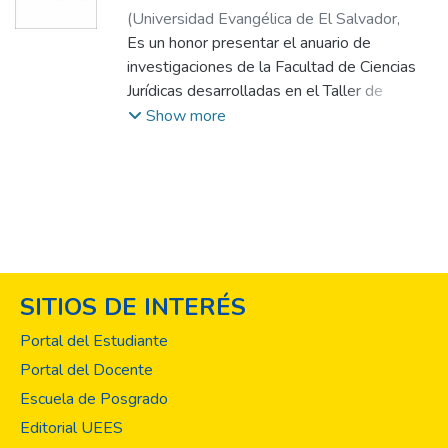
(
Universidad Evangélica de El Salvador,
2024
Es un honor presentar el anuario de
)
Faculta de Ciencias Juridicas
investigaciones de la Facultad de Ciencias
Jurídicas desarrolladas en el Taller de
Investigación y en Investigación de Cátedra,
Show more
de la Licenciatura en Relaciones y Negocios
Internacionales y la Licenciatura en Ciencias
Jurídicas. Este anuario refleja el arduo
trabajo y la dedicación de nuestros
estudiantes, docentes y asesores, quienes
han explorado diversas áreas del
conocimiento de las ciencias jurídicas y las
SITIOS DE INTERÉS
relaciones internacionales con rigor
académico y compromiso social. A lo largo
Portal del Estudiante
de este anuario, se encuentran estudios que
Portal del Docente
abordan temas contemporáneos y
Escuela de Posgrado
relevantes, que generan aportes
significativos para comprender los
Editorial UEES