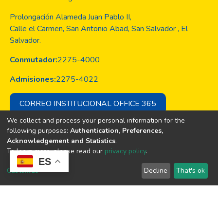
Prolongación Alameda Juan Pablo II,
Calle el Carmen, San Antonio Abad, San Salvador , El
Salvador.
Conmutador:
2275-4000
Admisiones:
2275-4022
CORREO INSTITUCIONAL OFFICE 365
We collect and process your personal information for the
following purposes:
Authentication, Preferences,
Acknowledgement and Statistics
.
Copyright © Todos los derechos son
To learn more, please read our
privacy policy
.
de la Universidad Evangélica de El
ES
Salvador
Customize
Decline
That's ok