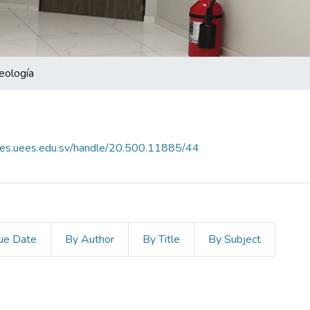
Teología
ees.uees.edu.sv/handle/20.500.11885/44
ue Date
By Author
By Title
By Subject