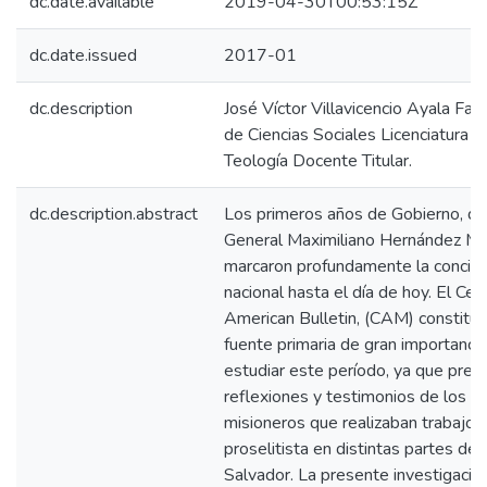
dc.date.available
2019-04-30T00:53:15Z
dc.date.issued
2017-01
dc.description
José Víctor Villavicencio Ayala Fac
de Ciencias Sociales Licenciatura e
Teología Docente Titular.
dc.description.abstract
Los primeros años de Gobierno, de
General Maximiliano Hernández Mar
marcaron profundamente la concien
nacional hasta el día de hoy. El Cen
American Bulletin, (CAM) constitu
fuente primaria de gran importancia
estudiar este período, ya que pres
reflexiones y testimonios de los
misioneros que realizaban trabajo
proselitista en distintas partes de 
Salvador. La presente investigación