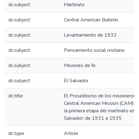
dc.subject
Martinato
dc.subject
Central American Bulletin
dc.subject
Levantamiento de 1932
dc.subject
Pensamiento social cristiano
dc.subject
Misiones de fe
dc.subject
El Salvador
dc.title
El Proselitismo de los misioneros 
Central American Mission (CAM) d
la primera etapa del martinato en E
Salvador: de 1931 a 1935
dc.type
Article