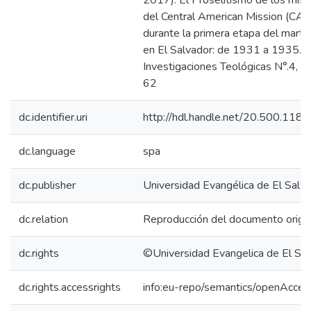
2017). El Proselitismo de los misi
del Central American Mission (CA
durante la primera etapa del marti
en El Salvador: de 1931 a 1935. R
Investigaciones Teológicas N°.4, p
62
dc.identifier.uri
http://hdl.handle.net/20.500.118
dc.language
spa
dc.publisher
Universidad Evangélica de El Salv
dc.relation
Reproducción del documento origin
dc.rights
©Universidad Evangelica de El Sa
dc.rights.accessrights
info:eu-repo/semantics/openAcces