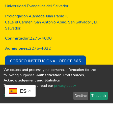
Universidad Evangélica del Salvador
Prolongación Alameda Juan Pablo II,
Calle el Carmen, San Antonio Abad, San Salvador , El
Salvador.
Conmutador:
2275-4000
Admisiones:
2275-4022
CORREO INSTITUCIONAL OFFICE 365
We collect and process your personal information for the
following purposes:
Authentication, Preferences,
Acknowledgement and Statistics
.
Copyright © Todos los derechos son
To learn more, please read our
privacy policy
.
de la Universidad Evangélica de El
ES
Salvador
Customize
Decline
That's ok