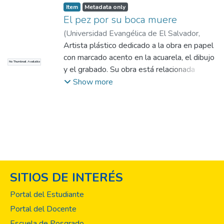
Item
Metadata only
El pez por su boca muere
(
Universidad Evangélica de El Salvador,
2020-01
Artista plástico dedicado a la obra en papel
)
López Morán, Edwin Dagoberto
con marcado acento en la acuarela, el dibujo
No Thumbnail Available
y el grabado. Su obra está relacionada
primordialmente a la figuración, el realismo y
Show more
el dibujo al natural. Ha incursionado en el
muralismo
SITIOS DE INTERÉS
Portal del Estudiante
Portal del Docente
Escuela de Posgrado