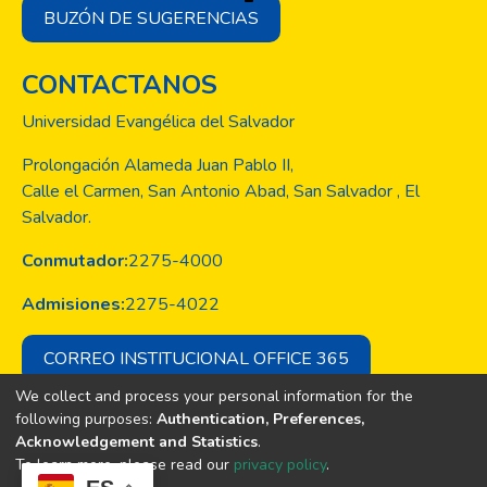
BUZÓN DE SUGERENCIAS
CONTACTANOS
Universidad Evangélica del Salvador
Prolongación Alameda Juan Pablo II,
Calle el Carmen, San Antonio Abad, San Salvador , El
Salvador.
Conmutador:
2275-4000
Admisiones:
2275-4022
CORREO INSTITUCIONAL OFFICE 365
We collect and process your personal information for the
following purposes:
Authentication, Preferences,
Acknowledgement and Statistics
.
Copyright © Todos los derechos son
To learn more, please read our
privacy policy
.
de la Universidad Evangélica de El