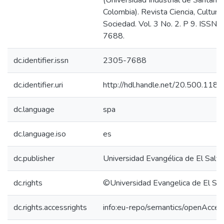
(Universidad Industrial de Santande
Colombia). Revista Ciencia, Cultura
Sociedad. Vol. 3 No. 2. P 9. ISSN
7688.
dc.identifier.issn
2305-7688
dc.identifier.uri
http://hdl.handle.net/20.500.118
dc.language
spa
dc.language.iso
es
dc.publisher
Universidad Evangélica de El Salv
dc.rights
©Universidad Evangelica de El Sa
dc.rights.accessrights
info:eu-repo/semantics/openAcces