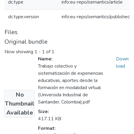
dc.type
info:eu-repo/semantics/article
dc.type.version
info:eu-repo/semantics/publishedv
Files
Original bundle
Now showing
1 - 1 of 1
Name:
Down
Trabajo colectivo y
load
sistematización de experiencias
educativas, aportes desde la
formación en modalidad virtual
No
(Universida Industrial de
Santander, Colombia).pdf
Thumbnail
Size:
Available
417.11 KB
Format: