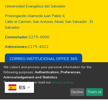
Universidad Evangélica del Salvador
Prolongación Alameda Juan Pablo II,
Calle el Carmen, San Antonio Abad, San Salvador , El
Salvador.
Conmutador:
2275-4000
Admisiones:
2275-4022
CORREO INSTITUCIONAL OFFICE 365
We collect and process your personal information for the
following purposes:
Authentication, Preferences,
Acknowledgement and Statistics
.
Copyright © Todos los derechos son
To learn more, please read our
privacy policy
.
de la Universidad Evangélica de El
ES
Salvador
Customize
Decline
That's ok