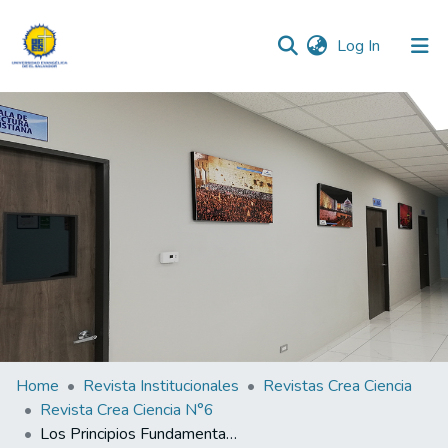
(current)
Log In
Communities & Collections
All of DSpace
Statistics
Home
Revista Institucionales
Revistas Crea Ciencia
Revista Crea Ciencia N°6
Los Principios Fundamentales de la Ley Penitenciaria "¿Sirven para algo?" Balance crítico, en el noveno aniversario de fundación de los Juzgados de Vigilacia.