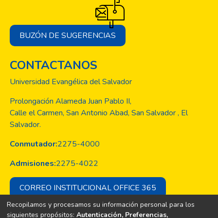
BUZÓN DE SUGERENCIAS
CONTACTANOS
Universidad Evangélica del Salvador
Prolongación Alameda Juan Pablo II,
Calle el Carmen, San Antonio Abad, San Salvador , El
Salvador.
Conmutador:
2275-4000
Admisiones:
2275-4022
CORREO INSTITUCIONAL OFFICE 365
Recopilamos y procesamos su información personal para los
siguientes propósitos:
Autenticación, Preferencias,