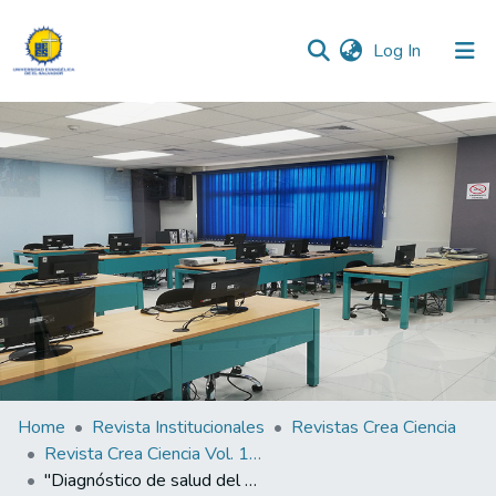
(current)
Log In
Communities & Collections
All of DSpace
Statistics
Home
Revista Institucionales
Revistas Crea Ciencia
Revista Crea Ciencia Vol. 10 N° 2
"Diagnóstico de salud del primer contingente de la Fuerza de Tarea Conjunta Torogoz de El Salvador. Misión Internacional de Paz en Mali "