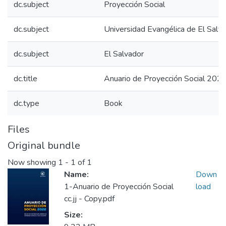
dc.subject
Proyección Social
dc.subject
Universidad Evangélica de El Salv
dc.subject
El Salvador
dc.title
Anuario de Proyección Social 202
dc.type
Book
Files
Original bundle
Now showing
1 - 1 of 1
Name:
Down
1-Anuario de Proyección Social
load
cc.jj - Copy.pdf
Size: