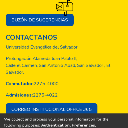
BUZÓN DE SUGERENCIAS
CONTACTANOS
Universidad Evangélica del Salvador
Prolongación Alameda Juan Pablo II,
Calle el Carmen, San Antonio Abad, San Salvador , El
Salvador.
Conmutador:
2275-4000
Admisiones:
2275-4022
CORREO INSTITUCIONAL OFFICE 365
We collect and process your personal information for the
following purposes:
Authentication, Preferences,