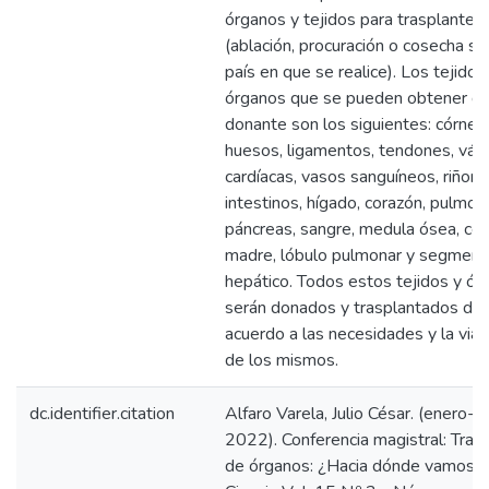
órganos y tejidos para trasplante
(ablación, procuración o cosecha se
país en que se realice). Los tejidos
órganos que se pueden obtener de
donante son los siguientes: córneas,
huesos, ligamentos, tendones, válv
cardíacas, vasos sanguíneos, riñone
intestinos, hígado, corazón, pulmon
páncreas, sangre, medula ósea, cél
madre, lóbulo pulmonar y segment
hepático. Todos estos tejidos y ór
serán donados y trasplantados de
acuerdo a las necesidades y la viab
de los mismos.
dc.identifier.citation
Alfaro Varela, Julio César. (enero-d
2022). Conferencia magistral: Tras
de órganos: ¿Hacia dónde vamos?.