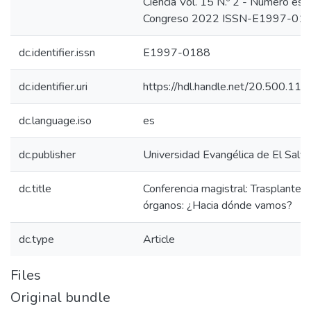
Ciencia Vol. 15 N.º 2 - Número esp
Congreso 2022 ISSN-E1997-0188
dc.identifier.issn
E1997-0188
dc.identifier.uri
https://hdl.handle.net/20.500.11
dc.language.iso
es
dc.publisher
Universidad Evangélica de El Salv
dc.title
Conferencia magistral: Trasplante 
órganos: ¿Hacia dónde vamos?
dc.type
Article
Files
Original bundle