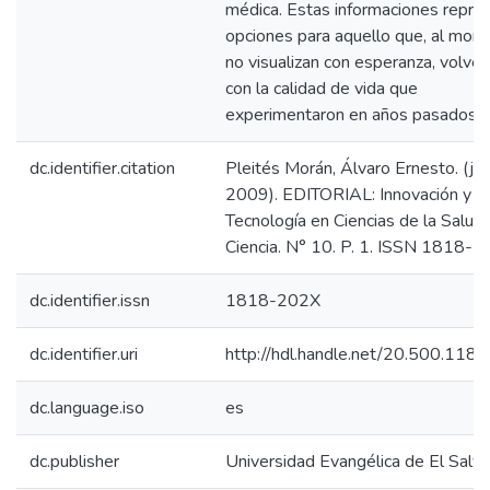
médica. Estas informaciones repre
opciones para aquello que, al mom
no visualizan con esperanza, volver 
con la calidad de vida que
experimentaron en años pasados.
dc.identifier.citation
Pleités Morán, Álvaro Ernesto. (jun
2009). EDITORIAL: Innovación y
Tecnología en Ciencias de la Salud.
Ciencia. N° 10. P. 1. ISSN 1818-2
dc.identifier.issn
1818-202X
dc.identifier.uri
http://hdl.handle.net/20.500.118
dc.language.iso
es
dc.publisher
Universidad Evangélica de El Salv