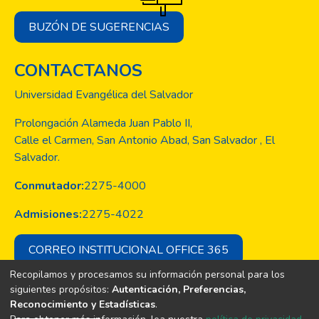
BUZÓN DE SUGERENCIAS
CONTACTANOS
Universidad Evangélica del Salvador
Prolongación Alameda Juan Pablo II,
Calle el Carmen, San Antonio Abad, San Salvador , El
Salvador.
Conmutador:
2275-4000
Admisiones:
2275-4022
CORREO INSTITUCIONAL OFFICE 365
Recopilamos y procesamos su información personal para los
siguientes propósitos:
Autenticación, Preferencias,
Reconocimiento y Estadísticas
.
Copyright © Todos los derechos son