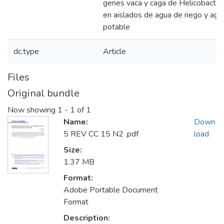
genes vaca y caga de Helicobacter 
en aislados de agua de riego y agu
potable
dc.type
Article
Files
Original bundle
Now showing
1 - 1 of 1
Name:
Down
5 REV CC 15 N2 .pdf
load
Size:
1.37 MB
Format:
Adobe Portable Document
Format
Description: