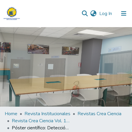
(current)
Log In
Communities & Collections
All of DSpace
Statistics
Home
Revista Institucionales
Revistas Crea Ciencia
Revista Crea Ciencia Vol. 15 N° 2
Póster científico: Detección molecular de genes vaca y caga de Helicobacter pylori en aislados de agua de riego y agua potable