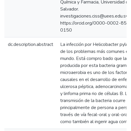
Química y Farmacia, Universidad de
Salvador.
investigaciones.ciss@uees.edu.sv,
https://orcid.org/0000-0002-851
0150
dc.description.abstract
La infección por Helicobacter pylor
de los problemas más comunes en
mundo. Está compro bado que la in
producida por esta bacteria gramn
microaerobia es uno de los factore
causales en el desarrollo de enfe
ulcerosa péptica, adenocarcinoma g
y linfoma prima rio de células B. La
transmisión de la bacteria ocurre
principalmente de persona a perso
través de vía fecal-oral y oral-oral, 
como también al ingerir agua conta