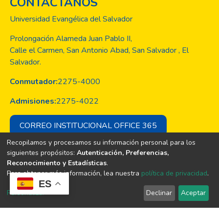
CONTACTANOS
Universidad Evangélica del Salvador
Prolongación Alameda Juan Pablo II,
Calle el Carmen, San Antonio Abad, San Salvador , El
Salvador.
Conmutador:
2275-4000
Admisiones:
2275-4022
CORREO INSTITUCIONAL OFFICE 365
Recopilamos y procesamos su información personal para los
siguientes propósitos:
Autenticación, Preferencias,
Reconocimiento y Estadísticas
.
Copyright © Todos los derechos son
Para obtener más información, lea nuestra
política de privacidad
.
de la Universidad Evangélica de El
ES
Salvador
Personalizar
Declinar
Aceptar