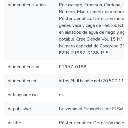
dc.identifier.citation
Pocasangre, Emerson, Cardona, Lo
Romero, Mario. (enero-diciembre 
Póster científico: Detección molecu
genes vaca y caga de Helicobacter 
en aislados de agua de riego y agu
potable. Crea Ciencia Vol. 15 N.º 2 
Número especial de Congreso 20
ISSN-E1997-0188. P. 5
dc.identifier.issn
E1997-0188
dc.identifier.uri
https://hdl.handle.net/20.500.11
dc.language.iso
es
dc.publisher
Universidad Evangélica de El Salv
dc.title
Póster científico: Detección molecu