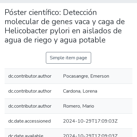
Póster científico: Detección
molecular de genes vaca y caga de
Helicobacter pylori en aislados de
agua de riego y agua potable
Simple item page
dc.contributor.author
Pocasangre, Emerson
dc.contributor.author
Cardona, Lorena
dc.contributor.author
Romero, Mario
dc.date.accessioned
2024-10-29T17:09:03Z
dc.date.available
2024-10-29T17:09:03Z