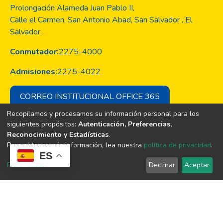
Prolongación Alameda Juan Pablo II,
Calle el Carmen, San Antonio Abad, San Salvador , El
Salvador.
Conmutador:
2275-4000
Admisiones:
2275-4022
CORREO INSTITUCIONAL OFFICE 365
Recopilamos y procesamos su información personal para los
siguientes propósitos:
Autenticación, Preferencias,
Reconocimiento y Estadísticas
.
Copyright © Todos los derechos son
Para obtener más información, lea nuestra
política de privacidad
.
de la Universidad Evangélica de El
ES
Salvador
Personalizar
Declinar
Aceptar