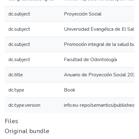
dc.subject
Proyección Social
dc.subject
Universidad Evangélica de El Salv
dc.subject
Promoción integral de la salud buc
dc.subject
Facultad de Odontología
dc.title
Anuario de Proyección Social 202
dc.type
Book
dc.type.version
info:eu-repo/semantics/publishedv
Files
Original bundle