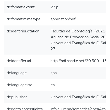
dc.format.extent
27.p
dc.format.mimetype
application/pdf
dc.identifier.citation
Facultad de Odontología. (2021-m
Anuario de Proyección Social 2021
Universidad Evangélica de El Salva
27
dc.identifier.uri
http://hdl.handle.net/20.500.118
dc.language
spa
dc.language.iso
es
dc.publisher
Universidad Evangélica de El Salv
dc.rights.accessrights
info:eu-repo/semantics/openAcces