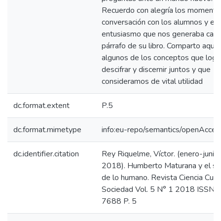
Recuerdo con alegría los momento
conversación con los alumnos y el
entusiasmo que nos generaba cad
párrafo de su libro. Comparto aquí
algunos de los conceptos que log
descifrar y discernir juntos y que
consideramos de vital utilidad
dc.format.extent
P.5
dc.format.mimetype
info:eu-repo/semantics/openAcces
dc.identifier.citation
Rey Riquelme, Víctor. (enero-junio
2018). Humberto Maturana y el se
de lo humano. Revista Ciencia Cult
Sociedad Vol. 5 N° 1 2018 ISSN 
7688 P. 5