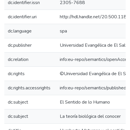
dc.identifier.issn
2305-7688
dc.identifier.uri
http://hdl.handle.net/20.500.118
dc.language
spa
dc.publisher
Universidad Evangélica de El Salv
dc.relation
info:eu-repo/semantics/openAcces
dc.rights
©Universidad Evangélica de El Sa
dc.rights.accessrights
info:eu-repo/semantics/publishedv
dc.subject
El Sentido de lo Humano
dc.subject
La teoría biológica del conocer