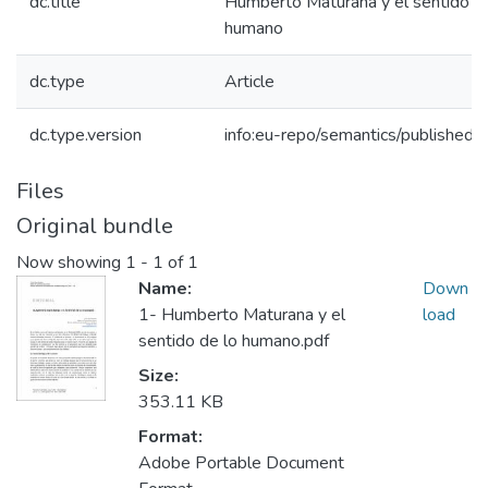
dc.title
Humberto Maturana y el sentido de
humano
dc.type
Article
dc.type.version
info:eu-repo/semantics/publishedv
Files
Original bundle
Now showing
1 - 1 of 1
Name:
Down
1- Humberto Maturana y el
load
sentido de lo humano.pdf
Size:
353.11 KB
Format:
Adobe Portable Document