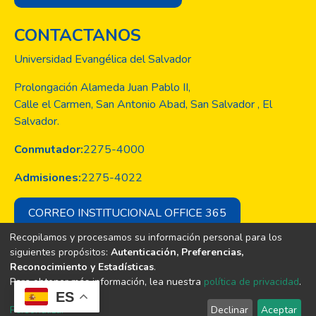
CONTACTANOS
Universidad Evangélica del Salvador
Prolongación Alameda Juan Pablo II,
Calle el Carmen, San Antonio Abad, San Salvador , El
Salvador.
Conmutador:
2275-4000
Admisiones:
2275-4022
CORREO INSTITUCIONAL OFFICE 365
Recopilamos y procesamos su información personal para los
siguientes propósitos:
Autenticación, Preferencias,
Reconocimiento y Estadísticas
.
Copyright © Todos los derechos son
Para obtener más información, lea nuestra
política de privacidad
.
de la Universidad Evangélica de El
ES
Salvador
Personalizar
Declinar
Aceptar