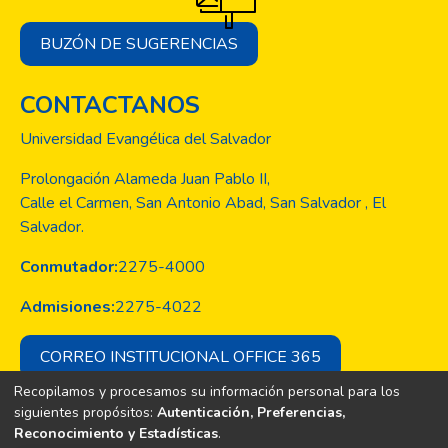
BUZÓN DE SUGERENCIAS
CONTACTANOS
Universidad Evangélica del Salvador
Prolongación Alameda Juan Pablo II,
Calle el Carmen, San Antonio Abad, San Salvador , El
Salvador.
Conmutador:
2275-4000
Admisiones:
2275-4022
CORREO INSTITUCIONAL OFFICE 365
Recopilamos y procesamos su información personal para los
siguientes propósitos:
Autenticación, Preferencias,
Reconocimiento y Estadísticas
.
Copyright © Todos los derechos son