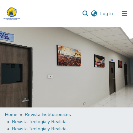
(current)
Log In
Communities & Collections
All of DSpace
Statistics
Home
Revista Institucionales
Revista Teología y Realidad "Fides Quaerens Intellectum" (La fe busca pensar)
Revista Teología y Realidad "Fides Quaerens Intellectum"(La fé buscar pensar) N°4