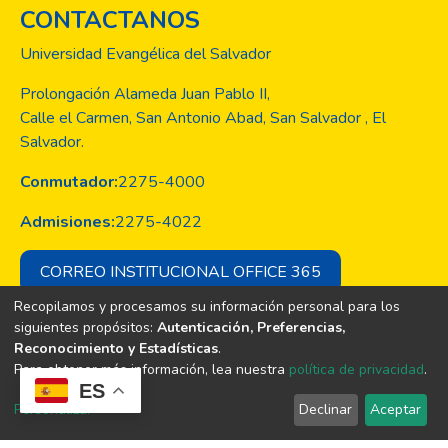
CONTACTANOS
Universidad Evangélica del Salvador
Prolongación Alameda Juan Pablo II,
Calle el Carmen, San Antonio Abad, San Salvador , El
Salvador.
Conmutador:
2275-4000
Admisiones:
2275-4022
CORREO INSTITUCIONAL OFFICE 365
Recopilamos y procesamos su información personal para los
siguientes propósitos:
Autenticación, Preferencias,
Reconocimiento y Estadísticas
.
Copyright © Todos los derechos son
Para obtener más información, lea nuestra
política de privacidad
.
de la Universidad Evangélica de El
ES
Salvador
Personalizar
Declinar
Aceptar