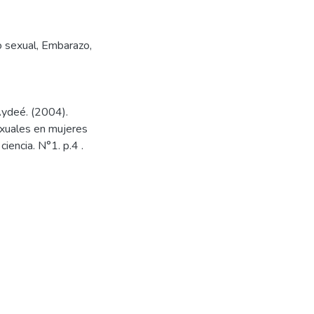
 sexual
,
Embarazo
,
Aydeé. (2004).
sexuales en mujeres
encia. N°1. p.4 .