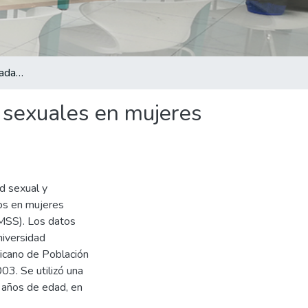
Características relacionadas con el inicio de actividades sexuales en mujeres adolescentes de 15 a 19 años. San Salvador, 2003.
es sexuales en mujeres
ad sexual y
rios en mujeres
MSS). Los datos
niversidad
icano de Población
03. Se utilizó una
 años de edad, en