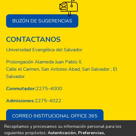
BUZÓN DE SUGERENCIAS
CONTACTANOS
Universidad Evangélica del Salvador
Prolongación Alameda Juan Pablo II,
Calle el Carmen, San Antonio Abad, San Salvador , El
Salvador.
Conmutador:
2275-4000
Admisiones:
2275-4022
CORREO INSTITUCIONAL OFFICE 365
Recopilamos y procesamos su información personal para los
siguientes propósitos:
Autenticación, Preferencias,