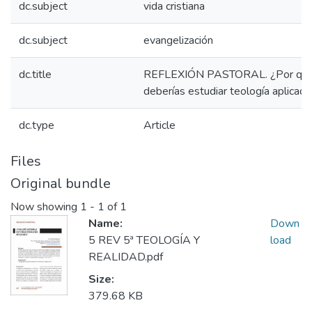
dc.subject
vida cristiana
dc.subject
evangelización
dc.title
REFLEXIÓN PASTORAL. ¿Por qu
deberías estudiar teología aplicad
dc.type
Article
Files
Original bundle
Now showing
1 - 1 of 1
Name:
Down
5 REV 5ª TEOLOGÍA Y
load
REALIDAD.pdf
Size:
379.68 KB