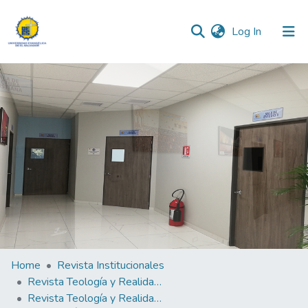
(current)
Log In
Communities & Collections
All of DSpace
Statistics
Home
Revista Institucionales
Revista Teología y Realidad "Fides Quaerens Intellectum" (La fe busca pensar)
Revista Teología y Realidad "Fides Quaerens Intellectum" (La fe busca pensar) N°5