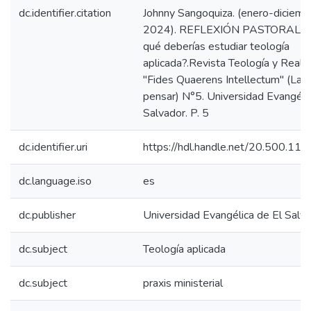
dc.identifier.citation
Johnny Sangoquiza. (enero-diciemb
2024). REFLEXIÓN PASTORAL. ¿
qué deberías estudiar teología
aplicada?.Revista Teología y Reali
"Fides Quaerens Intellectum" (La f
pensar) N°5. Universidad Evangéli
Salvador. P. 5
dc.identifier.uri
https://hdl.handle.net/20.500.11
dc.language.iso
es
dc.publisher
Universidad Evangélica de El Salv
dc.subject
Teología aplicada
dc.subject
praxis ministerial