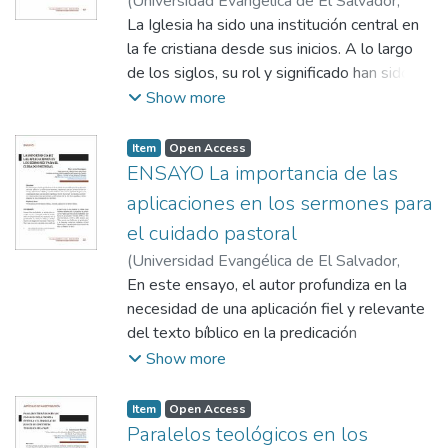
(
Universidad Evangélica de El Salvador,
robusta y bien fundamentada es esencial
2024
La Iglesia ha sido una institución central en
)
Eduardo Rafael García Rivera
para enfrentar los desafíos contemporáneos
la fe cristiana desde sus inicios. A lo largo
y para guiar a otros en la fe.
de los siglos, su rol y significado han sido
objeto de múltiples interpretaciones y
Show more
enfoques teológicos. En este ensayo, se
explorará la naturaleza, función y misión de
Item
Open Access
la Iglesia desde una perspectiva teológica
ENSAYO La importancia de las
sistemática, tomando en cuenta el
aplicaciones en los sermones para
pensamiento de diversos teólogos. Se
el cuidado pastoral
busca ofrecer un enfoque desafiante y
(
Universidad Evangélica de El Salvador,
esperanzador sobre la Iglesia como
2024
En este ensayo, el autor profundiza en la
)
Javier Domínguez
fundamento y esperanza del Evangelio.
necesidad de una aplicación fiel y relevante
del texto bíblico en la predicación
expositiva. Argumenta que una predicación
Show more
que no incluya aplicaciones válidas y
transformadoras carece de la capacidad de
Item
Open Access
guiar a la congregación hacia una madurez
Paralelos teológicos en los