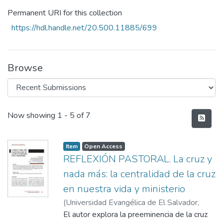
Permanent URI for this collection
https://hdl.handle.net/20.500.11885/699
Browse
Recent Submissions
Now showing
1 - 5 of 7
Item
Open Access
REFLEXIÓN PASTORAL. La cruz y
nada más: la centralidad de la cruz
en nuestra vida y ministerio
(
Universidad Evangélica de El Salvador,
2024
El autor explora la preeminencia de la cruz
)
Terry Coy