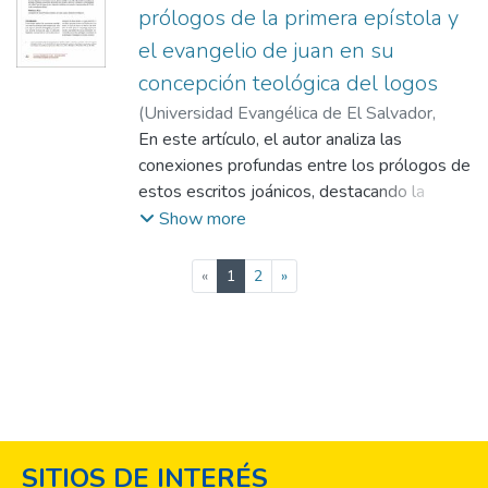
espiritual y moral. Su artículo nos desafía a
prólogos de la primera epístola y
considerar cómo nuestras interpretaciones y
el evangelio de juan en su
aplicaciones de las Escrituras pueden y
concepción teológica del logos
deben impactar la vida cotidiana de los
creyentes
(
Universidad Evangélica de El Salvador,
2024
En este artículo, el autor analiza las
)
Antonio Josué Miranda
conexiones profundas entre los prólogos de
estos escritos joánicos, destacando la
concepción teológica del Logos y su
Show more
significado para la teología cristiana. Su
análisis detallado nos ayuda a apreciar la
(current)
«
1
2
»
riqueza y profundidad de la doctrina del
Logos y su relevancia continua para nuestra
comprensión de Cristo y de la revelación
divina.
SITIOS DE INTERÉS