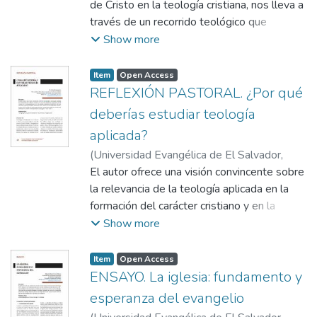
de Cristo en la teología cristiana, nos lleva a
través de un recorrido teológico que
enfatiza cómo la cruz debe ser el centro de
Show more
nuestra vida y ministerio. La exposición del
autor nos llama a concentrar nuestras
Item
Open Access
enseñanzas y prácticas ministeriales en el
REFLEXIÓN PASTORAL. ¿Por qué
sacrificio redentor de Cristo, recordándonos
deberías estudiar teología
que la cruz es el fundamento sobre el cual
aplicada?
se edifica toda nuestra fe.
(
Universidad Evangélica de El Salvador,
2024
El autor ofrece una visión convincente sobre
)
Johnny Sangoquiza
la relevancia de la teología aplicada en la
formación del carácter cristiano y en la
praxis ministerial; argumenta que el estudio
Show more
de la teología aplicada no es un ejercicio
meramente académico, sino una necesidad
Item
Open Access
vital para aquellos que buscan vivir y
ENSAYO. La iglesia: fundamento y
ministrar con integridad y eficacia.
esperanza del evangelio
El autor nos recuerda que una teología