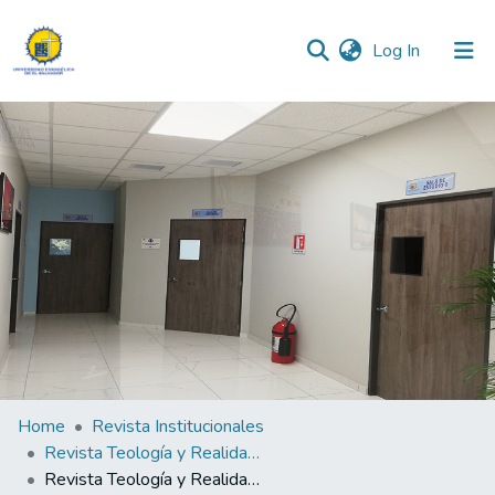
(current)
Log In
Communities & Collections
All of DSpace
Statistics
Home
Revista Institucionales
Revista Teología y Realidad "Fides Quaerens Intellectum" (La fe busca pensar)
Revista Teología y Realidad "Fides Quaerens Intellectum" (La fe busca pensar) N°5