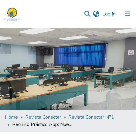
(current)
Log In
Communities & Collections
All of DSpace
Statistics
Home
Revista Conectar
Revista Conectar N°1
Recurso Práctico App: Nuestro pan Diario,