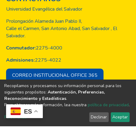
Universidad Evangélica del Salvador
Prolongación Alameda Juan Pablo II,
Calle el Carmen, San Antonio Abad, San Salvador , El
Salvador.
Conmutador:
2275-4000
Admisiones:
2275-4022
CORREO INSTITUCIONAL OFFICE 365
Recopilamos y procesamos su información personal para los
siguientes propósitos:
Autenticación, Preferencias,
Reconocimiento y Estadísticas
.
Copyright © Todos los derechos son
Para obtener más información, lea nuestra
política de privacidad
.
de la Universidad Evangélica de El
ES
Salvador
Personalizar
Declinar
Aceptar