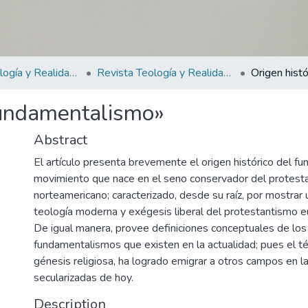
Revista Teología y Realidad "Fides Quaerens Intellectum" (La fe busca pensar)
Revista Teología y Realidad "Fides Quaerens Intellectum"(La fé buscar pensar) N°2
Fundamentalismo»
Abstract
El artículo presenta brevemente el origen histórico del f
movimiento que nace en el seno conservador del protest
norteamericano; caracterizado, desde su raíz, por mostrar u
teología moderna y exégesis liberal del protestantismo e
De igual manera, provee definiciones conceptuales de los 
fundamentalismos que existen en la actualidad; pues el té
génesis religiosa, ha logrado emigrar a otros campos en 
secularizadas de hoy.
Description