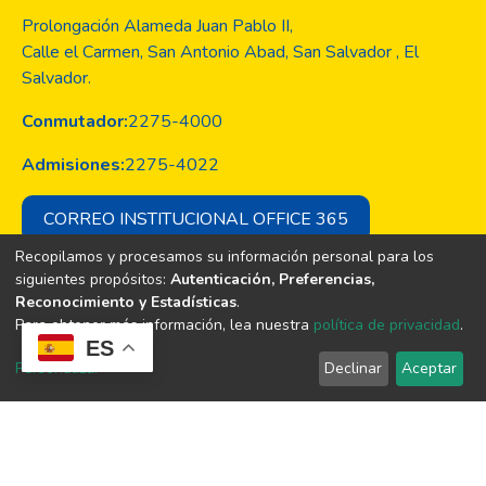
Prolongación Alameda Juan Pablo II,
Calle el Carmen, San Antonio Abad, San Salvador , El
Salvador.
Conmutador:
2275-4000
Admisiones:
2275-4022
CORREO INSTITUCIONAL OFFICE 365
Recopilamos y procesamos su información personal para los
siguientes propósitos:
Autenticación, Preferencias,
Reconocimiento y Estadísticas
.
Copyright © Todos los derechos son
Para obtener más información, lea nuestra
política de privacidad
.
de la Universidad Evangélica de El
ES
Salvador
Personalizar
Declinar
Aceptar