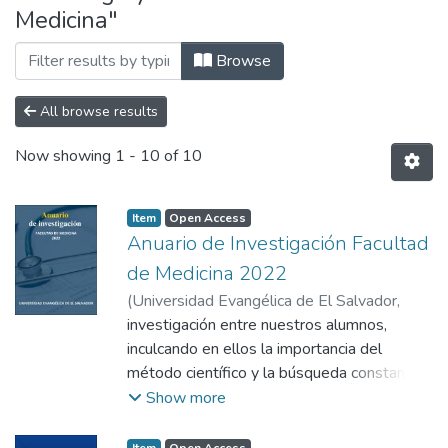
Medicina"
Browse
All browse results
Now showing
1 - 10 of 10
Item
Open Access
Anuario de Investigación Facultad
de Medicina 2022
(
Universidad Evangélica de El Salvador,
2022
investigación entre nuestros alumnos,
)
Facultad de Medicina
inculcando en ellos la importancia del
método científico y la búsqueda constante
de nuevos conocimientos, así como la
Show more
evaluación crítica de los ya
existentes. Esto no es solo una misión