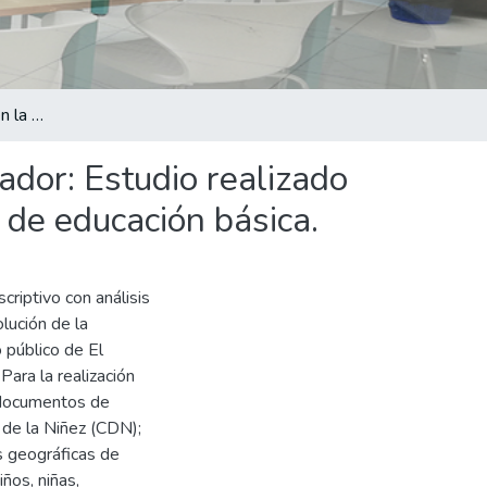
Derechos de la Niñez en la Escuela Primaria de El Salvador: Estudio realizado en centros escolares públicos de primero a sexto grado de educación básica.
ador: Estudio realizado
 de educación básica.
criptivo con análisis
olución de la
 público de El
Para la realización
y documentos de
 de la Niñez (CDN);
s geográficas de
ños, niñas,