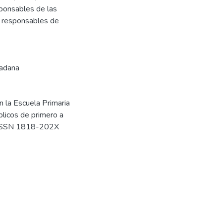
sponsables de las
y responsables de
dadana
 la Escuela Primaria
blicos de primero a
9. ISSN 1818-202X