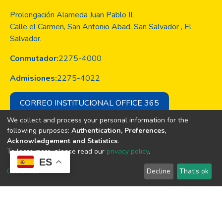
Prolongación Alameda Juan Pablo II,
Calle el Carmen, San Antonio Abad, San Salvador , El
Salvador.
Conmutador:
2275-4000
Admisiones:
2275-4022
CORREO INSTITUCIONAL OFFICE 365
We collect and process your personal information for the
following purposes:
Authentication, Preferences,
Acknowledgement and Statistics
.
Copyright © Todos los derechos son
To learn more, please read our
privacy policy
.
de la Universidad Evangélica de El
ES
Salvador
Customize
Decline
That's ok