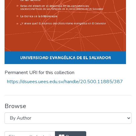
Permanent URI for this collection
https://dsuees.uees.edu.sv/handle/20.500.11885/387
Browse
Browsing Revista Ciencia, Cultura y Soci