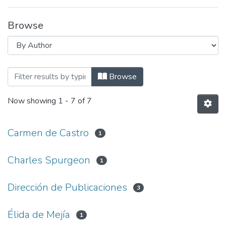
Browse
Browsing Revista Conectar N°1 by Autho
Browse
Now showing
1 - 7 of 7
Carmen de Castro
1
Charles Spurgeon
1
Dirección de Publicaciones
3
Élida de Mejía
1