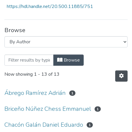
https://hdl.handle.net/20.500.11885/751
Browse
Browsing Revista Ciencia, Cultura y Soc
Browse
Now showing
1 - 13 of 13
Ábrego Ramírez Adrián
1
Briceño Núñez Chess Emmanuel
1
Chacón Galán Daniel Eduardo
1