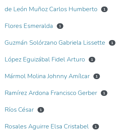
de León Muñoz Carlos Humberto
1
Flores Esmeralda
1
Guzmán Solórzano Gabriela Lissette
1
López Eguizábal Fidel Arturo
1
Mármol Molina Johnny Amílcar
1
Ramírez Ardona Francisco Gerber
1
Ríos César
1
Rosales Aguirre Elsa Cristabel
1