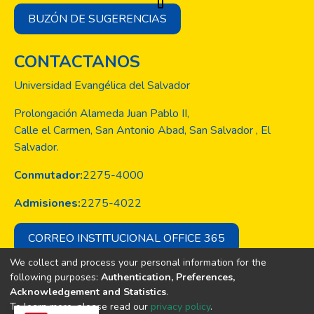
BUZÓN DE SUGERENCIAS
CONTACTANOS
Universidad Evangélica del Salvador
Prolongación Alameda Juan Pablo II,
Calle el Carmen, San Antonio Abad, San Salvador , El
Salvador.
Conmutador:
2275-4000
Admisiones:
2275-4022
CORREO INSTITUCIONAL OFFICE 365
We collect and process your personal information for the
following purposes:
Authentication, Preferences,
Acknowledgement and Statistics
.
Copyright © Todos los derechos son
To learn more, please read our
privacy policy
.
de la Universidad Evangélica de El