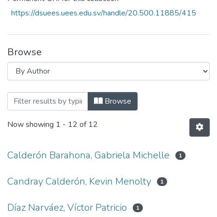
https://dsuees.uees.edu.sv/handle/20.500.11885/415
Browse
Browsing Revista Crea Ciencia Vol. 12 N
Browse
Now showing
1 - 12 of 12
Calderón Barahona, Gabriela Michelle
1
Candray Calderón, Kevin Menolty
1
Díaz Narváez, Víctor Patricio
1